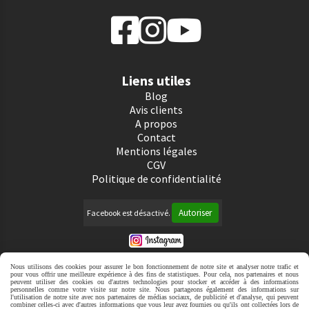
Liens utiles
Blog
Avis clients
A propos
Contact
Mentions légales
CGV
Politique de confidentialité
Autoriser
Facebook est désactivé.
Mentions Légales
Conditions générales de vente
Nous utilisons des cookies pour assurer le bon fonctionnement de notre site et analyser notre trafic et
Politique de confidentialité
Gestion cookies
Mon
pour vous offrir une meilleure expérience à des fins de statistiques. Pour cela, nos partenaires et nous
peuvent utiliser des cookies ou d'autres technologies pour stocker et accéder à des informations
Compte
Créer un site internet
personnelles comme votre visite sur notre site. Nous partageons également des informations sur
l'utilisation de notre site avec nos partenaires de médias sociaux, de publicité et d'analyse, qui peuvent
combiner celles-ci avec d'autres informations que vous leur avez fournies ou qu'ils ont collectées lors de