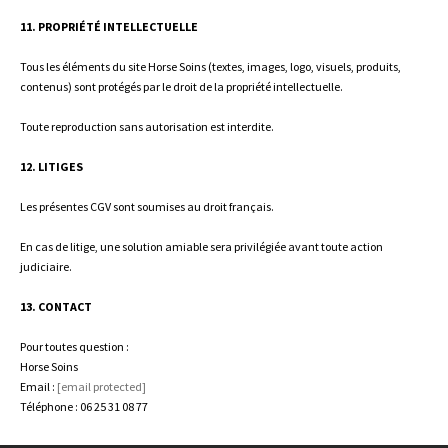
11. PROPRIÉTÉ INTELLECTUELLE
Tous les éléments du site Horse Soins (textes, images, logo, visuels, produits,
contenus) sont protégés par le droit de la propriété intellectuelle.
Toute reproduction sans autorisation est interdite.
12. LITIGES
Les présentes CGV sont soumises au droit français.
En cas de litige, une solution amiable sera privilégiée avant toute action
judiciaire.
13. CONTACT
Pour toutes question :
Horse Soins
Email :
[email protected]
Téléphone : 06 25 31 08 77