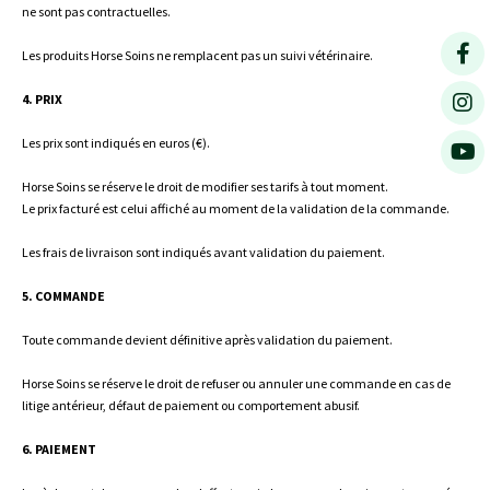
ne sont pas contractuelles.
Les produits Horse Soins ne remplacent pas un suivi vétérinaire.
4. PRIX
Les prix sont indiqués en euros (€).
Horse Soins se réserve le droit de modifier ses tarifs à tout moment.
Le prix facturé est celui affiché au moment de la validation de la commande.
Les frais de livraison sont indiqués avant validation du paiement.
5. COMMANDE
Toute commande devient définitive après validation du paiement.
Horse Soins se réserve le droit de refuser ou annuler une commande en cas de
litige antérieur, défaut de paiement ou comportement abusif.
6. PAIEMENT