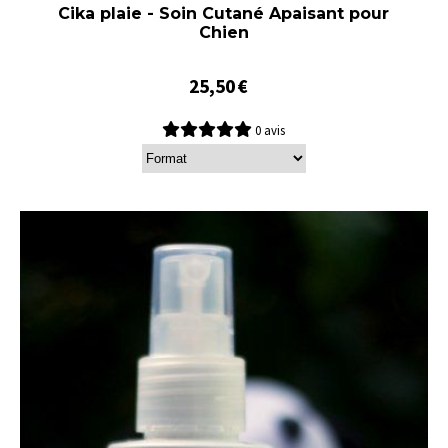
Cika plaie - Soin Cutané Apaisant pour
Chien
25,50
€
0 avis