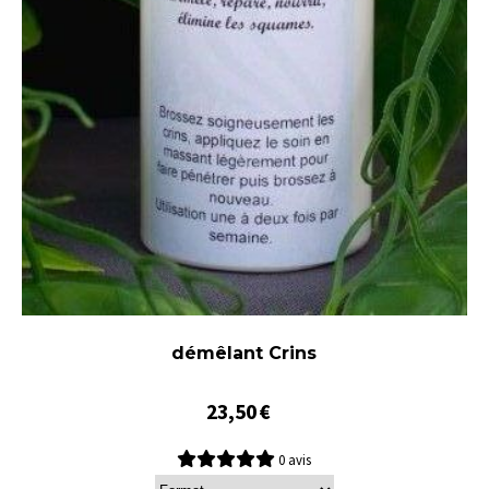
démêlant Crins
23,50
€
0 avis