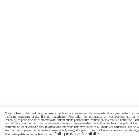
Nous utilisons des cookies pour assurer le bon fonctionnement de notre site et analyser notre trafic e
meilleure expérience à des fins de statistiques. Pour cela, nos partenaires et nous peuvent utiliser d
technologies pour stocker et accéder à des informations personnelles comme votre visite sur notre site. No
des informations sur l'utilisation de notre site avec nos partenaires de médias sociaux, de publicité et
combiner celles-ci avec d'autres informations que vous leur avez fournies ou qu'ils ont collectées lors de vo
services. Vous pouvez retirer votre consentement, enregistré pour 6 mois, à l'aide du lien en pied de pa
Politique de confidentialité
Voir notre politique de confidentialité :