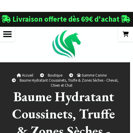
Panneau de gestion des cookies
Livraison offerte dès 69€ d'achat


Accueil
Boutique
Gamme Canine
Baume Hydratant Coussinets, Truffe & Zones Sèches - Cheval,
Chien et Chat
Baume Hydratant
Coussinets, Truffe
& Zones Sèches -