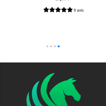
Lotion Nettoyante Naturelle au bleuet
19,99
€
0 avis