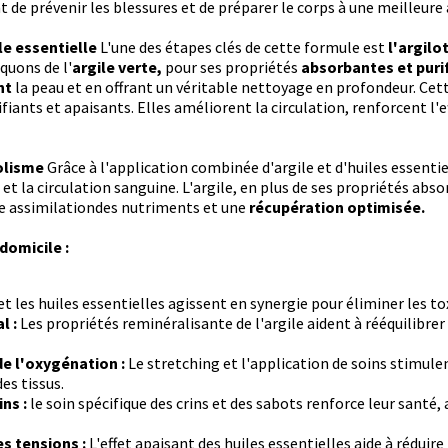
de prévenir les blessures et de préparer le corps à une meilleure 
ile essentielle
L'une des étapes clés de cette formule est
l'argilo
quons de l'
argile verte,
pour ses propriétés
absorbantes et puri
ant
la peau et en offrant un véritable nettoyage en profondeur. Cet
ifiants et apaisants. Elles améliorent la circulation, renforcent l'
bolisme
Grâce à l'application combinée d'argile et d'huiles essenti
 et la circulation sanguine. L'argile, en plus de ses propriétés abs
re assimilationdes nutriments et une
récupération optimisée.
domicile :
 et les huiles essentielles agissent en synergie pour éliminer les tox
l :
Les propriétés reminéralisante de l'argile aident à rééquilibrer
de l'oxygénation :
Le stretching et l'application de soins stimule
es tissus.
ins :
le soin spécifique des crins et des sabots renforce leur santé,
s tensions :
L'effet apaisant des huiles essentielles aide à réduir