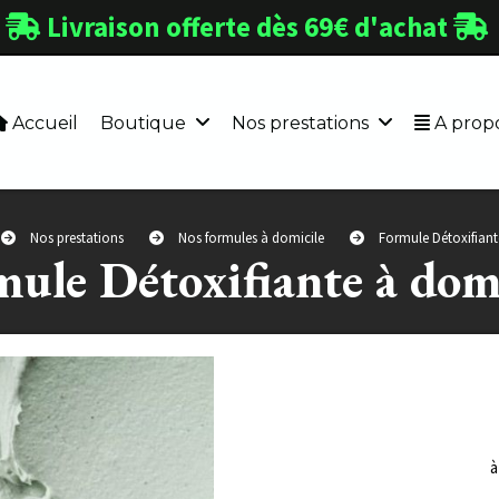
Livraison offerte dès 69€ d'achat


Accueil
Boutique
Nos prestations
A propo
Nos prestations
Nos formules à domicile
Formule Détoxifiant
rmule Détoxifiante à dom
à