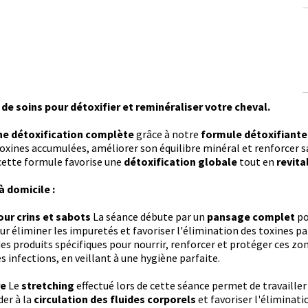
 de soins pour détoxifier et reminéraliser votre cheval.
une détoxification complète
grâce à notre
formule détoxifiante
toxines accumulées, améliorer son équilibre minéral et renforcer sa 
 cette formule favorise une
détoxification globale
tout en
revita
 domicile :
our crins et sabots
La séance débute par un
pansage complet
po
our éliminer les impuretés et favoriser l'élimination des toxines p
des produits spécifiques pour nourrir, renforcer et protéger ces zon
s infections, en veillant à une hygiène parfaite.
re
Le
stretching
effectué lors de cette séance permet de travailler
der à la
circulation des fluides corporels
et favoriser l'éliminati