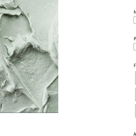
N
P
F
A